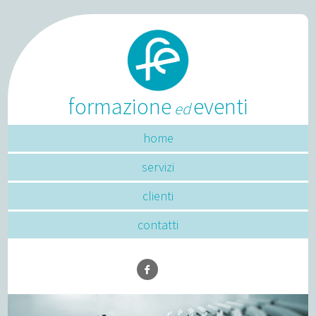
formazione
eventi
ed
home
servizi
clienti
contatti