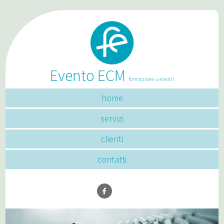
Evento ECM
formazione
eventi
ed
home
servizi
clienti
contatti