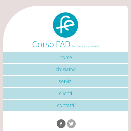
Corso FAD
formazione
eventi
ed
home
chi siamo
servizi
clienti
contatti