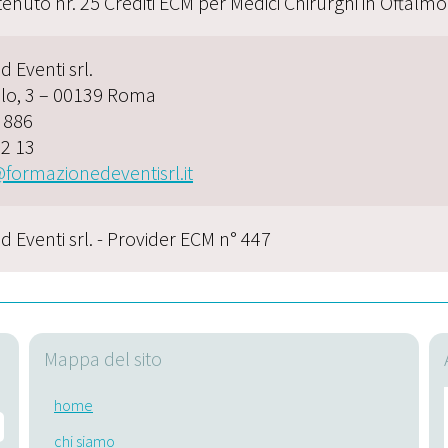
tenuto nr. 25 Crediti ECM per Medici Chirurghi in Oftalmo
 Eventi srl.
lo, 3 – 00139 Roma
8 886
22 13
formazionedeventisrl.it
 Eventi srl. - Provider ECM n° 447
Mappa del sito
home
chi siamo