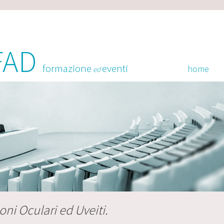
FAD
formazione
eventi
home
ed
oni Oculari ed Uveiti.