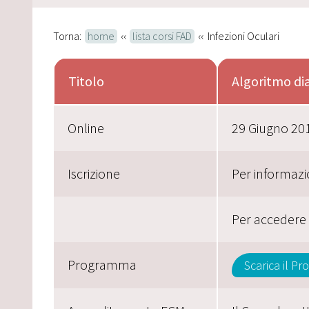
Torna:
home
‹‹
lista corsi FAD
‹‹ Infezioni Oculari
Titolo
Algoritmo dia
Online
29 Giugno 201
Iscrizione
Per informazi
Per accedere
Programma
Scarica il P