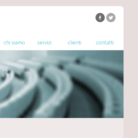
chi siamo
servizi
clienti
contatti